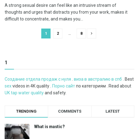
A strong sexual desire can feel like an intrusive stream of
thoughts and urges that distracts you from your work, makes it
difficult to concentrate, and makes you...
1
2
…
8
1
Создание отдела продаж с нуля
.
виза в австралию в спб
. Best
sex
videos in 4K quality .
Порно сайт
по категориям . Read about
UK tap water quality
and safety.
TRENDING
COMMENTS
LATEST
What is mastic?