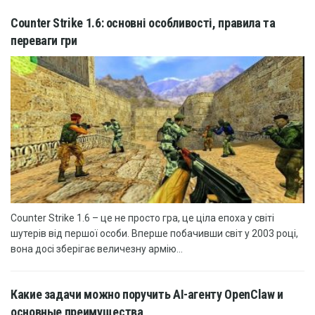
Counter Strike 1.6: основні особливості, правила та
переваги гри
Counter Strike 1.6 – це не просто гра, це ціла епоха у світі
шутерів від першої особи. Вперше побачивши світ у 2003 році,
вона досі зберігає величезну армію...
Какие задачи можно поручить AI-агенту OpenClaw и
основные преимущества