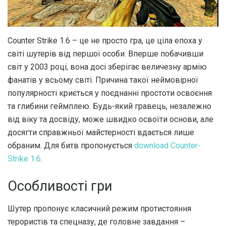
Counter Strike 1.6 – це не просто гра, це ціла епоха у
світі шутерів від першої особи. Вперше побачивши
світ у 2003 році, вона досі зберігає величезну армію
фанатів у всьому світі.
Причина такої неймовірної
популярності криється у поєднанні простоти освоєння
та глибини геймплею. Будь-який гравець, незалежно
від віку та досвіду, може швидко освоїти основи, але
досягти справжньої майстерності вдається лише
обраним. Для битв пропонується
download Counter-
Strike 1.6
.
Особливості гри
Шутер пропонує класичний режим протистояння
терористів та спецназу, де головне завдання –