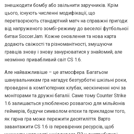
знешкодити бомбу або звільнити заручників. Крім
цього, існують численні модифікації, що
перетворюють стандартний матч на справжні пригоди:
від напруженого зомбі-режиму до веселої футбольної
битви SoccerJam. Кожне оновлення та нова карта
додають свіжості та різноманітності, змушуючи
гравців знову і знову занурюватися у знайомий, але
незмінно привабливий світ CS 1.6.
Але найважливіше – це атмосфера. Багатьом
шанувальникам гра нагадує безтурботні шкільні роки,
проведені в комп’ютерних клубах, нескінченні ночі за
моніторами та дружні баталії. Саме тому Counter Strike
1.6 залишається улюбленою розвагою для мільйонів
геймерів, будучи символом епохи та прикладом того,
як гарна гра може пережити десятиліття. Варто
завантажити CS 1.6 із перевірених ресурсів, щоб