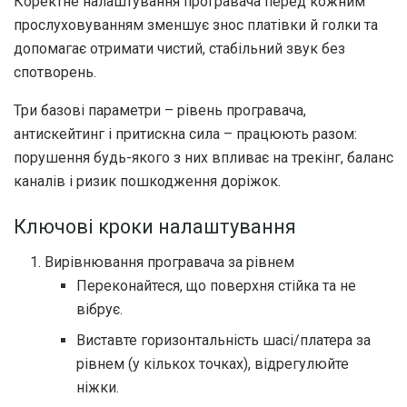
Коректне налаштування програвача перед кожним
прослуховуванням зменшує знос платівки й голки та
допомагає отримати чистий, стабільний звук без
спотворень.
Три базові параметри – рівень програвача,
антискейтинг і притискна сила – працюють разом:
порушення будь-якого з них впливає на трекінг, баланс
каналів і ризик пошкодження доріжок.
Ключові кроки налаштування
Вирівнювання програвача за рівнем
Переконайтеся, що поверхня стійка та не
вібрує.
Виставте горизонтальність шасі/платера за
рівнем (у кількох точках), відрегулюйте
ніжки.