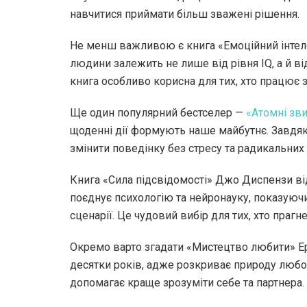
навчитися приймати більш зважені рішення.
Не менш важливою є книга «Емоційний інтелек
людини залежить не лише від рівня IQ, а й від
книга особливо корисна для тих, хто працює 
Ще один популярний бестселер —
«Атомні зв
щоденні дії формують наше майбутнє. Завдя
змінити поведінку без стресу та радикальних 
Книга «Сила підсвідомості» Джо Диспензи ві
поєднує психологію та нейронауку, показуючи
сценарії. Це чудовий вибір для тих, хто прагн
Окремо варто згадати «Мистецтво любити» Ер
десятки років, адже розкриває природу любові
допомагає краще зрозуміти себе та партнера.