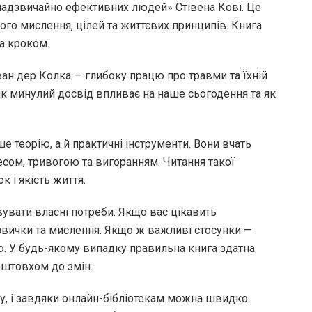
надзвичайно ефективних людей» Стівена Кові. Це
го мислення, цілей та життєвих принципів. Книга
за кроком.
ван дер Колка — глибоку працю про травми та їхній
 як минулий досвід впливає на наше сьогодення та як
е теорію, а й практичні інструменти. Вони вчать
есом, тривогою та вигоранням. Читання такої
к і якість життя.
увати власні потреби. Якщо вас цікавить
звички та мислення. Якщо ж важливі стосунки —
ію. У будь-якому випадку правильна книга здатна
оштовхом до змін.
у, і завдяки онлайн-бібліотекам можна швидко