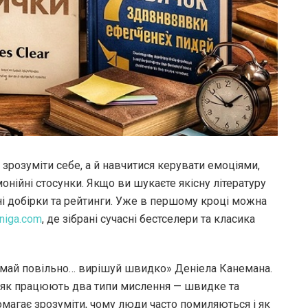
зрозуміти себе, а й навчитися керувати емоціями,
онійні стосунки.
Якщо ви шукаєте якісну літературу
ні добірки та рейтинги. Уже в першому кроці можна
niga.com
, де зібрані сучасні бестселери та класика
умай повільно… вирішуй швидко» Деніела Канемана.
є, як працюють два типи мислення — швидке та
помагає зрозуміти, чому люди часто помиляються і як