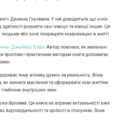
т» Деніела Гоулмана. У ній доводиться, що успіх
 здатності розуміти свої емоції та емоції інших. Ця
з людьми або хоче покращити комунікацію в житті.
ички» Джеймса Кліра
. Автор пояснює, як маленькі
ки простим і практичним методам книга допомагає
змін.
дкриває тему впливу думок на реальність. Вона
, як змінити мислення та сформувати нові життєві
е глибоких внутрішніх змін.
іка Фромма. Ця книга не втрачає актуальності вже
, відповідальності та зрілості в стосунках. Вона