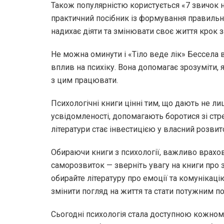
Також популярністю користується «7 звичок 
практичний посібник із формування правильно
надихає діяти та змінювати своє життя крок 
Не можна оминути і «Тіло веде лік» Бессела 
вплив на психіку. Вона допомагає зрозуміти,
з цим працювати.
Психологічні книги цінні тим, що дають не лиш
усвідомленості, допомагають боротися зі стр
літератури стає інвестицією у власний розвито
Обираючи книги з психології, важливо врахов
саморозвиток — зверніть увагу на книги про 
обирайте літературу про емоції та комунікац
змінити погляд на життя та стати потужним п
Сьогодні психологія стала доступною кожном