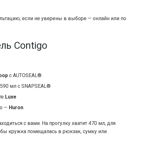
льтацию, если не уверены в выборе — онлайн или по
ль Contigo
oop
с AUTOSEAL®
 590 мл с SNAPSEAL®
те
Luxe
го —
Huron
одиться с вами. На прогулку хватит 470 мл, для
тобы кружка помещалась в рюкзак, сумку или