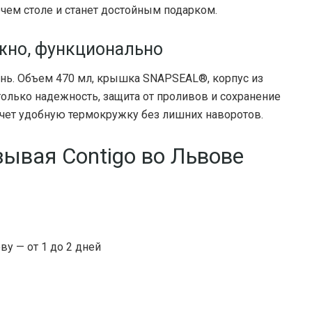
очем столе и станет достойным подарком.
ёжно, функционально
ень. Объем 470 мл, крышка SNAPSEAL®, корпус из
олько надежность, защита от проливов и сохранение
очет удобную термокружку без лишних наворотов.
зывая Contigo во Львове
у — от 1 до 2 дней