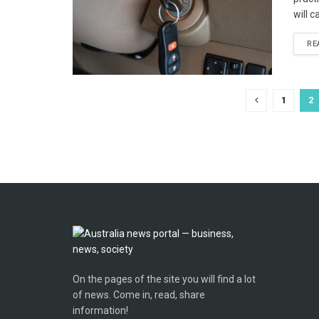
will c
RE
1
2
On the pages of the site you will find a lot
of news. Come in, read, share
information!