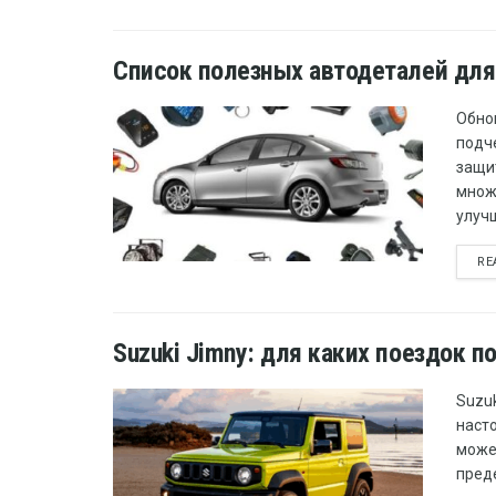
Список полезных автодеталей для
Обно
подч
защи
множ
улучш
RE
Suzuki Jimny: для каких поездок 
Suzuk
наст
може
преде