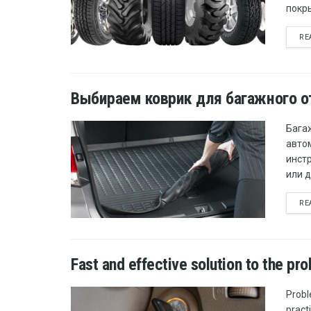
покры
RE
Выбираем коврик для багажного о
Бага
автом
инст
или д
RE
Fast and effective solution to the p
Probl
pract