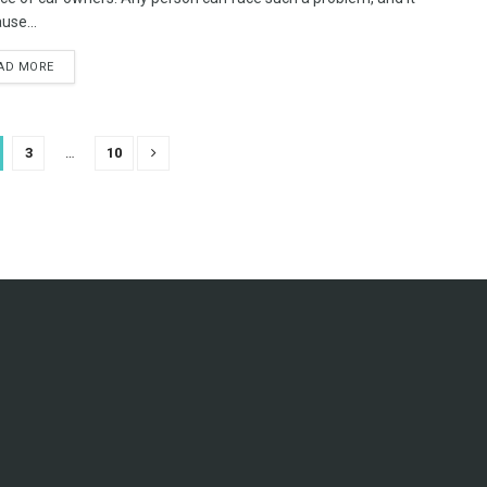
ause...
AD MORE
3
…
10