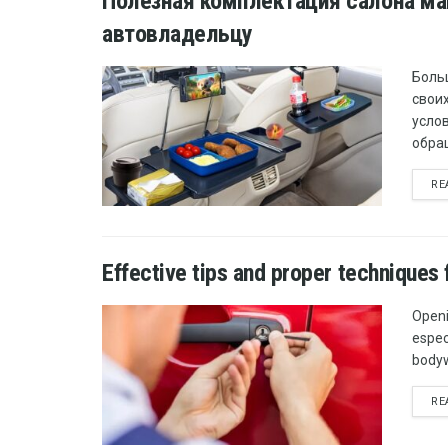
Полезная комплектация салона ма
автовладельцу
Боль
свои
усло
обра
RE
Effective tips and proper techniques 
Openi
espec
bodyw
RE