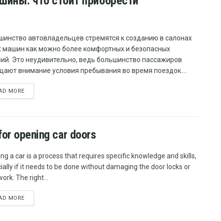
шины: что стоит приобрести
шинство автовладельцев стремятся к созданию в салонах
х машин как можно более комфортных и безопасных
вий. Это неудивительно, ведь большинство пассажиров
щают внимание условия пребывания во время поездок....
AD MORE
for opening car doors
ng a car is a process that requires specific knowledge and skills,
ially if it needs to be done without damaging the door locks or
ork. The right...
AD MORE