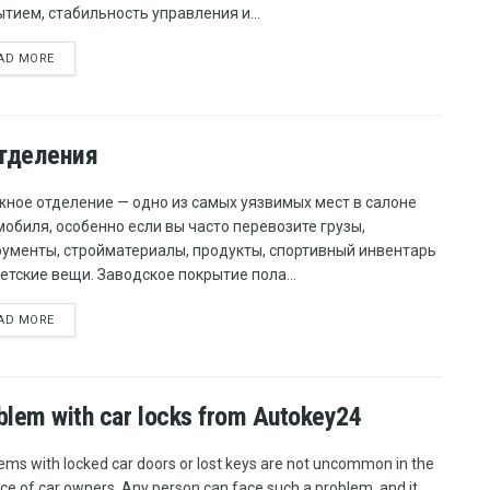
тием, стабильность управления и...
AD MORE
тделения
жное отделение — одно из самых уязвимых мест в салоне
обиля, особенно если вы часто перевозите грузы,
рументы, стройматериалы, продукты, спортивный инвентарь
етские вещи. Заводское покрытие пола...
AD MORE
roblem with car locks from Autokey24
ems with locked car doors or lost keys are not uncommon in the
ice of car owners. Any person can face such a problem, and it